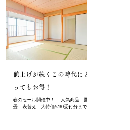
値上げが続くこの時代にと
ってもお得！
春のセール開催中！ 人気商品 国産
畳 表替え 大特価5/30受付分まで