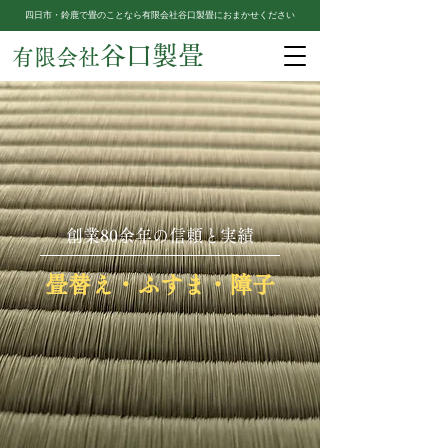
四日市・鈴鹿で畳のことなら有限会社谷口製畳におまかせください
谷口製畳
有限会社
創業80余年の信頼と実績
畳替え・ふすま・障子