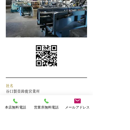
社名
谷口製畳鈴鹿営業所
住所
本店無料電話
営業所無料電話
メールアドレス
〒513-0844 三重県鈴鹿市平田２丁目10-6
無料電話
0120-789178