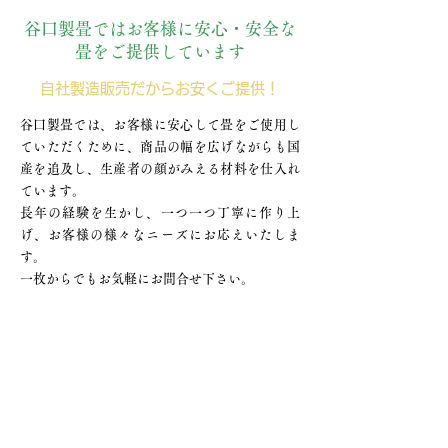
谷口製畳ではお客様に安心・安全な
畳をご提供しています
自社製造販売だからお安くご提供！
谷口製畳では、お客様に安心して畳をご使用し
ていただくために、商品の幅を広げながらも国
産を追及し、生産者の顔がみえる材料を仕入れ
ています。
長年の経験を生かし、一つ一つ丁寧に作り上
げ、お客様の様々なニーズにお応えいたしま
す。
一枚からでもお気軽にお問合せ下さい。
業務内容
畳工事全般（新畳・表替・裏返し・修繕）
リース畳
ふすま張替・障子張替
​その他、リフォーム工事も御相談下さい